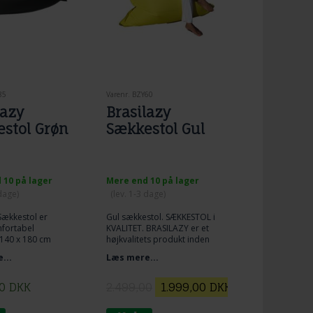
85
Varenr. BZY60
lazy
Brasilazy
stol Grøn
Sækkestol Gul
 10 på lager
Mere end 10 på lager
 dage)
(lev. 1-3 dage)
Sækkestol er
Gul sækkestol. SÆKKESTOL i
fortabel
KVALITET. BRASILAZY er et
 140 x 180 cm
højkvalitets produkt inden
 Krøyerkugler
for sækkestole.
...
Læs mere...
RØN
er en
inær
0
DKK
2.499,00
1.999,00
DKK
tetsækkestol.