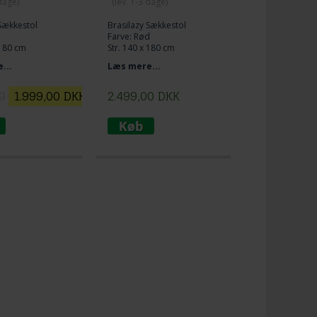
 dage)
(lev. 1-3 dage)
 Sækkestol
Brasilazy Sækkestol
Farve: Rød
 180 cm
Str. 140 x 180 cm
Krøyerkugler
Med ægte Krøyerkugler
...
Læs mere...
af
Køb en unik solid kvalitet
onstilbudet
sækkestol til udeliv og
0
1.999,00
DKK
2.499,00
DKK
t enestående
indendørs brug.
op nu!