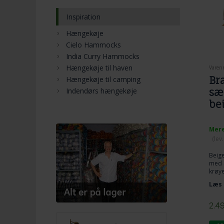
Inspiration
Hængekøje
Cielo Hammocks
India Curry Hammocks
Hængekøje til haven
Varen
Br
Hængekøje til camping
Indendørs hængekøje
sæ
be
Mere
(lev
Beige
med 4
krøye
beds
Læs 
sækk
De æg
faste
2.4
sin f
Farve