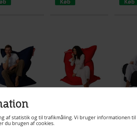
superkvalitets sækkestol.
Slidstærk, komfortabel og
sundhedsvenlig.
mation
ng af statistik og til trafikmåling. Vi bruger informationen t
r. BR30
Varenr. BR35
Varenr. BR2
rer du brugen af cookies.
asilazy
Brasilazy
Brasi
kkestol
Sækkestol Rød
sække