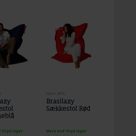
0
Varenr. BR35
lazy
Brasilazy
stol
Sækkestol Rød
neblå
 10 på lager
Mere end 10 på lager