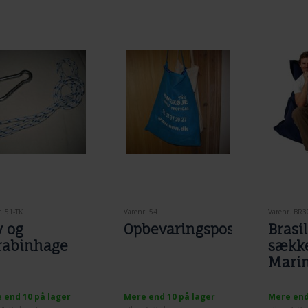
. 51-TK
Varenr. 54
Varenr. BR3
v og
Opbevaringspose
Brasi
rabinhage
sække
Mari
 end 10 på lager
Mere end 10 på lager
Mere end