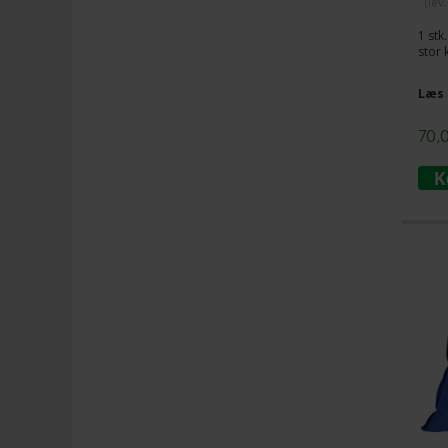
(lev
1 stk
stor
Læs 
70,