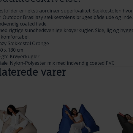
stol der er i ekstraordinær superkvalitet. Sækkestolen hvo
 Outdoor Brasilazy sækkestolens bruges både ude og inde. Bl
dvendig coated flade.
med rigtige sundhedsvenlige krøyerkugler. Side, lig og hygg
 komfortabel,
lazy Sækkestol Orange
40 x 180 cm
 Ægte Krøyerkugler
iale: Nylon-Polyester mix med indvendig coated PVC.
laterede varer