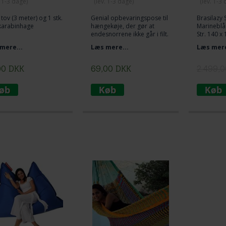
. 1-3 dage)
(lev. 1-3 dage)
(lev. 1-3
. tov (3 meter) og 1 stk.
Genial opbevaringspose til
Brasilazy
 karabinhage
hængekøje, der gør at
Marineblå
endesnorrene ikke går i filt.
Str. 140 x
Med ægte 
mere...
Læs mere...
Læs mere
Benyt dig 
introdukti
00
DKK
69,00
DKK
2.499,0
- det er e
tilbud net