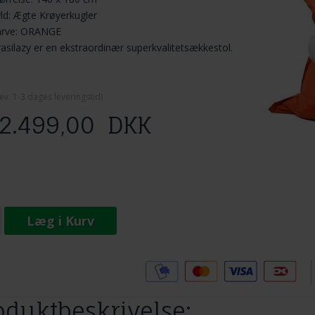
ld: Ægte Krøyerkugler
arve: ORANGE
asilazy er en ekstraordinær superkvalitetsækkestol.
ev. 1-3 dage
s leveringstid)
2.499,00
DKK
Læg i Kurv
Tilføj til Ønskeskyen
oduktbeskrivelse: