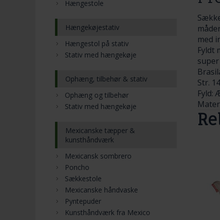
Hængestole
Sække
Hængekøjestativ
måder.
med in
Hængestol på stativ
Fyldt 
Stativ med hængekøje
super
Brasi
Ophæng, tilbehør & stativ
Str. 1
Fyld:
Ophæng og tilbehør
Mater
Stativ med hængekøje
Re
Mexicanske tæpper &
kunsthåndværk
Mexicansk sombrero
Poncho
Sækkestole
Mexicanske håndvaske
Pyntepuder
Kunsthåndværk fra Mexico