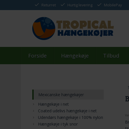
Returret
Hurtig levering
MobilePay
Forside
Hængekøje
Tilbud
Mexicanske hængekøjer
B
Hængekøje i net
Coated udelivs hængekøje i net
Va
Udendørs hængekøje i 100% nylon
Br
Hængekøje i tyk snor
St