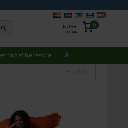
0
KURV
0,00 DKK
ætning af hængekøje
Bestil Nu