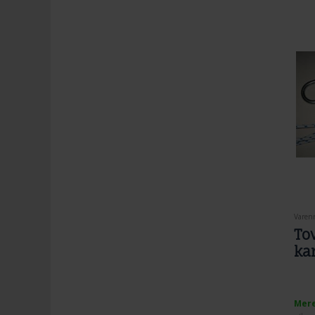
Varenr
To
ka
Mere