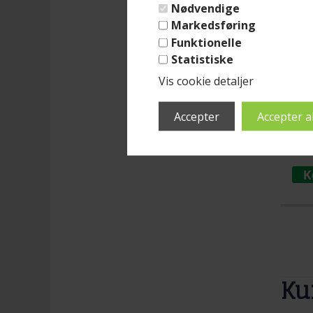
Ma
Nødvendige
Markedsføring
Mere
Funktionelle
(lev
Statistiske
Brasi
Vis cookie detaljer
Mari
Str. 
Med 
Læs 
Benyt
intro
2.4
- det
tilbu
Ku