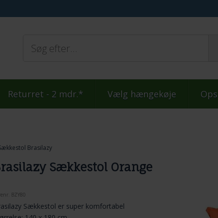
Returret - 2 mdr.*
Vælg hængekøje
Ops
Sækkestol Brasilazy
rasilazy Sækkestol Orange
renr.
BZY80
asilazy Sækkestol er super komfortabel
ørrelse: 140 x 180 cm