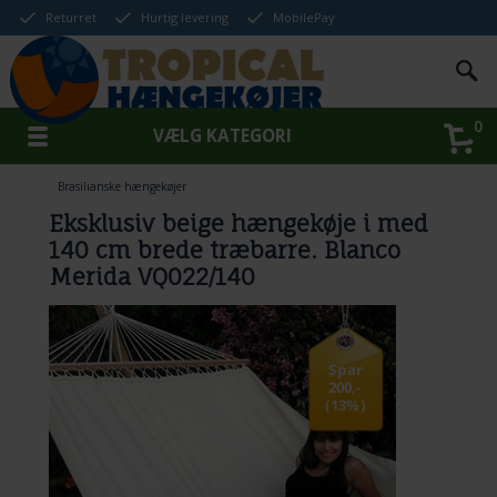
Returret
Hurtig levering
MobilePay
0
VÆLG KATEGORI
Brasilianske hængekøjer
Eksklusiv beige hængekøje i med
140 cm brede træbarre. Blanco
Merida VQ022/140
Spar
200,-
(13%)