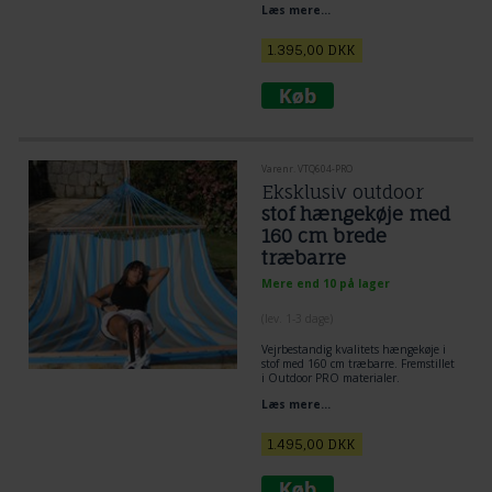
Læs mere...
brede på 160 cm. Hængekøjens stof er
vandafvisende og velegnet til
udendørs brug. En kvalitets
1.395,00
DKK
hængekøje til udelivet i Outdoor Pro
Textil.
Varenr. VTQ604-PRO
Eksklusiv outdoor
stof hængekøje med
160 cm brede
træbarre
Mere end 10 på lager
(lev. 1-3 dage)
Vejrbestandig kvalitets hængekøje i
stof med 160 cm træbarre. Fremstillet
i Outdoor PRO materialer.
Læs mere...
1.495,00
DKK