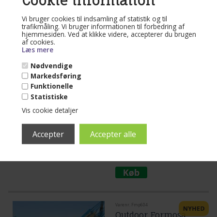
Cookie information
Vi bruger cookies til indsamling af statistik og til
trafikmåling. Vi bruger informationen til forbedring af
Varenr. Tt604.4p
hjemmesiden. Ved at klikke videre, accepterer du brugen
Outdoor Stof
af cookies.
Læs mere
Hængekøje med 80
cm rundstokke PRO
Nødvendige
Markedsføring
Mere end 10 på lager
Funktionelle
Statistiske
(lev. 1-3 dage)
Vis cookie detaljer
Outdoor stof-hængekøje med 80 cm
udbredte rundstokke.
Turkis og grøn og beige stribet
kvalitets hængekøje til udeliv.
Læs mere...
Blødt og comfort rigtigt materiale til
outdoor brug.
699,00
DKK
Varenr. Fmp604
Outdoor Formosa