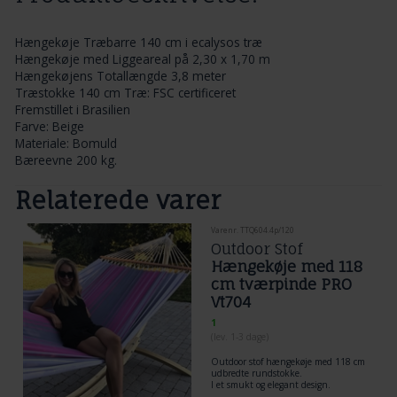
Hængekøje Træbarre 140 cm i ecalysos træ
Hængekøje med Liggeareal på 2,30 x 1,70 m
Hængekøjens Totallængde 3,8 meter
Træstokke 140 cm Træ: FSC certificeret
Fremstillet i Brasilien
Farve: Beige
Materiale: Bomuld
Bæreevne 200 kg.
Relaterede varer
Varenr. TTQ604.4p/120
Outdoor Stof
Hængekøje med 118
cm tværpinde PRO
Vt704
1
(lev. 1-3 dage)
Outdoor stof hængekøje med 118 cm
udbredte rundstokke.
I et smukt og elegant design.
En kvalitets hængekøje til udeliv, i