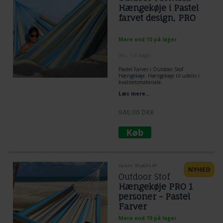
Hængekøje i Pastel
farvet design, PRO
Mere end 10 på lager
(lev. 1-3 dage)
Pastel Farver i Outdoor Stof
Hængekøje. Hængekøje til udeliv i
kvalitetsmateriale.
Bredde 1,65, Længde 2,50 samt
Læs mere...
endesnorre.
940,00
DKK
Varenr. Mvp604.4P
Outdoor Stof
Hængekøje PRO 1
personer - Pastel
Farver
Mere end 10 på lager