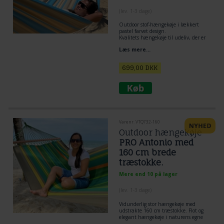
(lev. 1-3 dage)
Outdoor stof-hængekøje i lækkert
pastel farvet design.
Kvalitets hængekøje til udeliv, der er
fremstillet i materiale til outdoor
Læs mere...
brug, og samtidig stadig er blødt - nyd
hængekøjen er er dejlig til 1 person.
699,00
DKK
Varenr. VTQ732-160
Outdoor hængekøje
PRO Antonio med
160 cm brede
træstokke.
Mere end 10 på lager
(lev. 1-3 dage)
Vidunderlig stor hængekøje med
udstrakte 160 cm træstokke. Flot og
elegant hængekøje i naturens egne
farver. Træstok eucalypsos træ med